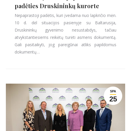
padėties Druskininkų kurorte
Nepaprastoji padėtis, kuri įvedama nuo lapkričio mėn.
10 d. dėl situacijos pasienyje su Baltarusija,
Druskininkų gyvenimo nesustabdys, tačiau
atvykstantiesiems reikėtų turėti asmens dokumentą.
Gali pasitaikyti, jog pareigūnai atliks papildomus
dokumentų…
SPA
25