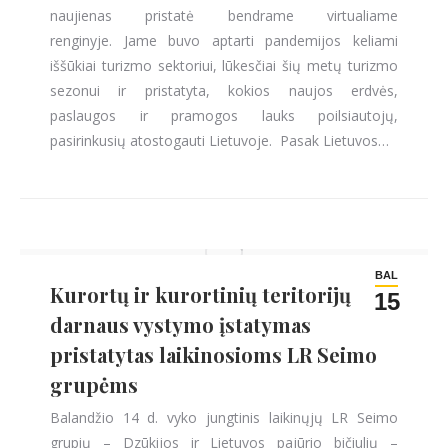
naujienas pristatė bendrame virtualiame
renginyje. Jame buvo aptarti pandemijos keliami
iššūkiai turizmo sektoriui, lūkesčiai šių metų turizmo
sezonui ir pristatyta, kokios naujos erdvės,
paslaugos ir pramogos lauks poilsiautojų,
pasirinkusių atostogauti Lietuvoje. Pasak Lietuvos…
BAL
Kurortų ir kurortinių teritorijų
15
darnaus vystymo įstatymas
pristatytas laikinosioms LR Seimo
grupėms
Balandžio 14 d. vyko jungtinis laikinųjų LR Seimo
grupių – Dzūkijos ir Lietuvos pajūrio bičiulių –