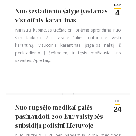
LAP
Nuo šeštadienio šalyje įvedamas
4
visuotinis karantinas
Ministrų kabinetas trečiadienį priėmė sprendimą nuo
š.m. lapkričio 7 d. visoje šalies teritorijoje įvesti
karantiną. Visuotinis karantinas įsigalios naktį iš
penktadienio į šeštadienį ir tęsis mažiausiai tris
savaites. Apie tai,…
LIE
Nuo rugsėjo medikai galės
24
pasinaudoti 200 Eur valstybės
subsidija poilsiui Lietuvoje
Nuo rugsėjo 1 d. per pandemiją dirbę medicinos