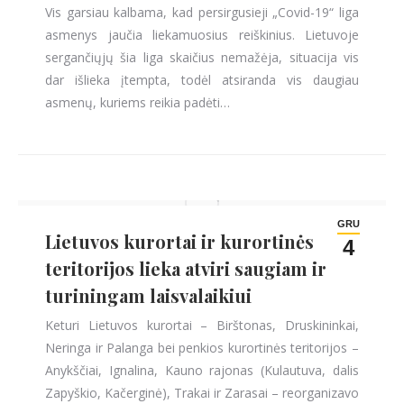
Vis garsiau kalbama, kad persirgusieji „Covid-19“ liga
asmenys jaučia liekamuosius reiškinius. Lietuvoje
sergančiųjų šia liga skaičius nemažėja, situacija vis
dar išlieka įtempta, todėl atsiranda vis daugiau
asmenų, kuriems reikia padėti…
GRU
Lietuvos kurortai ir kurortinės
4
teritorijos lieka atviri saugiam ir
turiningam laisvalaikiui
Keturi Lietuvos kurortai – Birštonas, Druskininkai,
Neringa ir Palanga bei penkios kurortinės teritorijos –
Anykščiai, Ignalina, Kauno rajonas (Kulautuva, dalis
Zapyškio, Kačerginė), Trakai ir Zarasai – reorganizavo