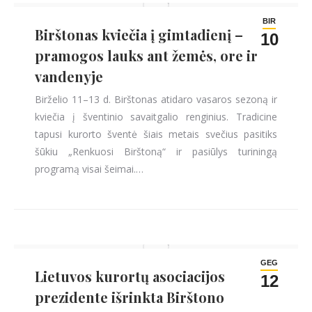
BIR
Birštonas kviečia į gimtadienį –
10
pramogos lauks ant žemės, ore ir
vandenyje
Birželio 11–13 d. Birštonas atidaro vasaros sezoną ir
kviečia į šventinio savaitgalio renginius. Tradicine
tapusi kurorto šventė šiais metais svečius pasitiks
šūkiu „Renkuosi Birštoną“ ir pasiūlys turiningą
programą visai šeimai.…
GEG
Lietuvos kurortų asociacijos
12
prezidente išrinkta Birštono