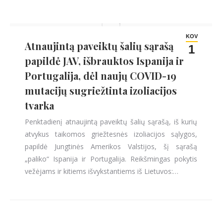
KOV
Atnaujintą paveiktų šalių sąrašą
1
papildė JAV, išbrauktos Ispanija ir
Portugalija, dėl naujų COVID-19
mutacijų sugriežtinta izoliacijos
tvarka
Penktadienį atnaujintą paveiktų šalių sąrašą, iš kurių
atvykus taikomos griežtesnės izoliacijos sąlygos,
papildė Jungtinės Amerikos Valstijos, šį sąrašą
„paliko“ Ispanija ir Portugalija. Reikšmingas pokytis
vežėjams ir kitiems išvykstantiems iš Lietuvos:…