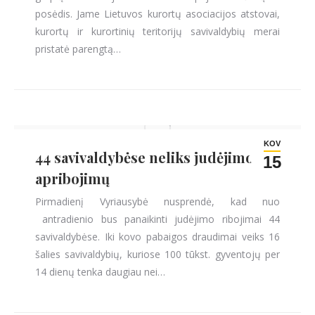
posėdis. Jame Lietuvos kurortų asociacijos atstovai,
kurortų ir kurortinių teritorijų savivaldybių merai
pristatė parengtą…
KOV
44 savivaldybėse neliks judėjimo
15
apribojimų
Pirmadienį Vyriausybė nusprendė, kad nuo
antradienio bus panaikinti judėjimo ribojimai 44
savivaldybėse. Iki kovo pabaigos draudimai veiks 16
šalies savivaldybių, kuriose 100 tūkst. gyventojų per
14 dienų tenka daugiau nei…