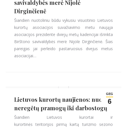
savivaldybės merė Nijolė
Dirginčienė
Šiandien nuotoliniu būdu vykusiu visuotinio Lietuvos
kurortų asociacijos suvažiavimo metu naująja
asociacijos prezidente dviejų metų kadencijai išrinkta
Birštono savivaldybės merė Nijolė Dirginčienė. Šias
pareigas jai perleido pastaruosius dvejus metus
asociacijai…
GEG
Lietuvos kurortų naujienos: nuo
6
neregėtų pramogų iki darbostogų
Šiandien Lietuvos kurortai ir
kurortinės teritorijos pirmą kartą turizmo sezono