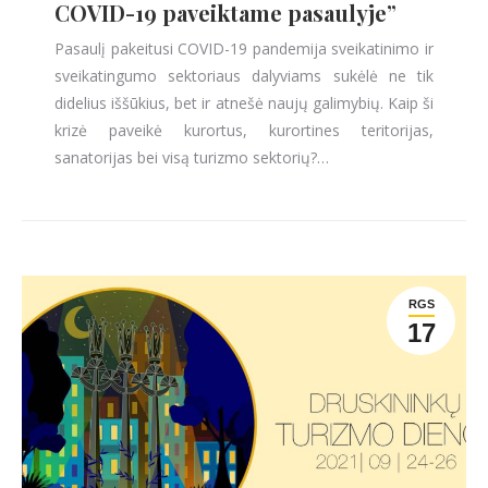
COVID-19 paveiktame pasaulyje”
Pasaulį pakeitusi COVID-19 pandemija sveikatinimo ir
sveikatingumo sektoriaus dalyviams sukėlė ne tik
didelius iššūkius, bet ir atnešė naujų galimybių. Kaip ši
krizė paveikė kurortus, kurortines teritorijas,
sanatorijas bei visą turizmo sektorių?…
RGS
17