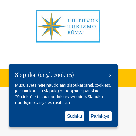
Slapukai (angl. cookies)
x
Lietuvos kurortų asociacija /
Slapukų politika
Mūsų svetainėje naudojami slapukai (angl. cookies).
Jei sutinkate su slapukų naudojimu, spauskite
"Sutinku" ir toliau naudokitės svetaine. Slapukų
naudojimo taisykles rasite
čia
Sutinku
Parinktys