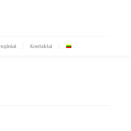
štekliai
Renginiai
Kontaktai
nginiai
Kontaktai