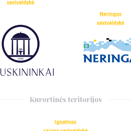
savivaldybė
Neringos
savivaldybė
Kurortinės teritorijos
Ignalinos
rajono savivaldybė