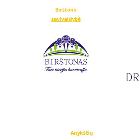
Birštono
savivaldybė
Anykščių