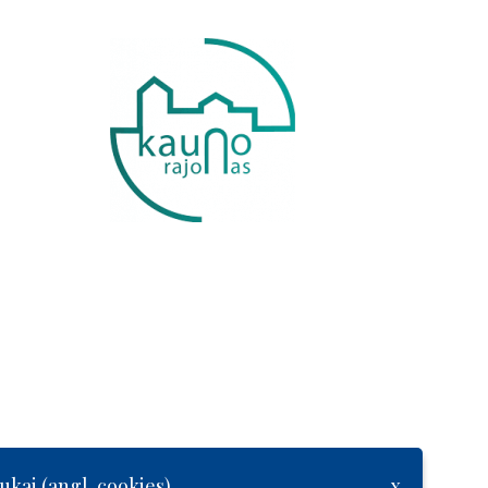
ukai (angl. cookies)
x