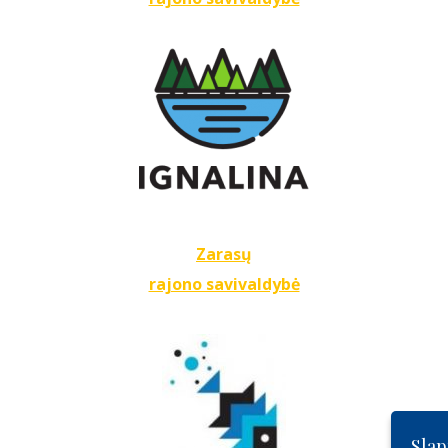
Zarasų
rajono savivaldybė
Slap