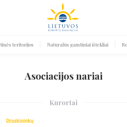
Kurortai ir kurortinės teritorijos
Naturalūs gamtiniai i
tinės teritorijos
Naturalūs gamtiniai ištekliai
Re
Asociacijos nariai
Kurortai
Druskininkų