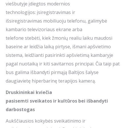
viešbutyje įdiegtos modernios
technologijos: įsiregistravimas ir
išsiregistravimas mobiliuoju telefonu, galimybė
kambario televizoriaus ekrane arba
telefone stebėti, kiek žmonių realiu laiku maudosi
baseine ar leidžia laiką pirtyse, išmani apšvietimo
sistema, leidžianti pasirinkti apšvietimą kambaryje
pagal nuotaiką ir kiti savitarnos principai. Čia taip pat
bus galima išbandyti pirmąją Baltijos šalyse
daugiavietę hiperbarinę terapijos kamerą.
D
ruskinink
ai
kviečia
pasisemti
sveikatos
ir
kultūros
bei išbandyti
darbostogas
Aukščiausios kokybės sveikatinimo ir