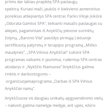
priims dar labiau praplėtę SPA paslaugų
spektrą. Kuriasi maži, jaukūs ir kiekvieno asmeninius
poreikius atliepiantys SPA centrai: Parko Viloje įsikūrė
„Odorata Gamtos SPA“, teikianti masažo paslaugas su
aliejais, pagamintais iš Anykščių pievose surinktų
žolynų, „Barono Vila“ pasiūlys pirmąją Lietuvoje
sertifikuotą patyrimų ir terapijos programą „Miško
maudynės“, „SPA Vilnius Anykščiai“ sukūrė SPA
programas vaikams ir jaunimui, rudeniop SPA centras
atsidarys ir „Nykščio Namuose“.Anykščius galima
rinktis ir darbostogoms –
organizuojamaprograma „Darbas iš SPA Vilnius
Anykščiai namų“.
Anykščiuose vis daugiau unikalių apgyvendinimo vietų
– nakvoti galima namelyje medyje, ant upės, ežero