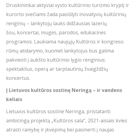
Druskininkai aktyviai vysto kultūrinio turizmo kryptį ir
kurorto svečiams žada pasiūlyti inovatyvių kultūrinių
renginių – lankytojų lauks didžausias lazerių
šou, koncertai, mugės, parodos, edukacinės
programos. Laukiama naujųjų Kultūros ir kongreso
rūmų atidarymo, kuomet lankytojus bus galima
pakviesti į aukšto kultūrinio lygio renginius:
spektaklius, operą ar tarptautinių žvaigždžių
koncertus.
Į
Lietuvos kultūros sostin
ę Neringą – ir vandens
keliais
Lietuvos kultūros sostinė Neringa, pristatanti
ambicingą projektą „Kultūros sala“, 2021-aisiais kvies
atrasti ramybę ir įkvėpimą bei pasinerti į naujas