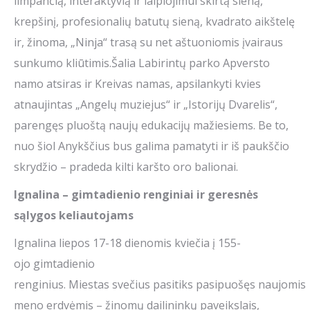
limpančią, interaktyvią ir laipiojimui skirtą sieną,
krepšinį, profesionalių batutų sieną, kvadrato aikštelę
ir, žinoma, „Ninja“ trasą su net aštuoniomis įvairaus
sunkumo kliūtimis.Šalia Labirintų parko Apversto
namo atsiras ir Kreivas namas, apsilankyti kvies
atnaujintas „Angelų muziejus“ ir „Istorijų Dvarelis“,
parengęs pluoštą naujų edukacijų mažiesiems. Be to,
nuo šiol Anykščius bus galima pamatyti ir iš paukščio
skrydžio – pradeda kilti karšto oro balionai.
Ignalina
– gimtadienio renginiai ir
geresnės
sąlygos keliautojams
Ignalina liepos 17-18 dienomis kviečia į 155-
ojo gimtadienio
renginius. Miestas svečius pasitiks pasipuošęs naujomis
meno erdvėmis – žinomų dailininkų paveikslais,