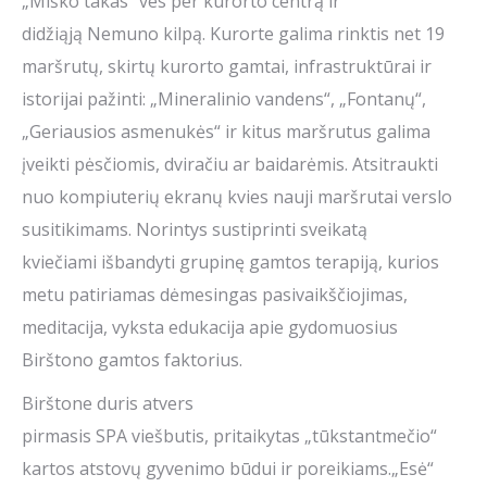
„Miško takas“ ves per kurorto centrą ir
didžiąją Nemuno kilpą. Kurorte galima rinktis net 19
maršrutų, skirtų kurorto gamtai, infrastruktūrai ir
istorijai pažinti: „Mineralinio vandens“, „Fontanų“,
„Geriausios asmenukės“ ir kitus maršrutus galima
įveikti pėsčiomis, dviračiu ar baidarėmis. Atsitraukti
nuo kompiuterių ekranų kvies nauji maršrutai verslo
susitikimams. Norintys sustiprinti sveikatą
kviečiami išbandyti grupinę gamtos terapiją, kurios
metu patiriamas dėmesingas pasivaikščiojimas,
meditacija, vyksta edukacija apie gydomuosius
Birštono gamtos faktorius.
Birštone duris atvers
pirmasis SPA viešbutis, pritaikytas „tūkstantmečio“
kartos atstovų gyvenimo būdui ir poreikiams.„Esė“