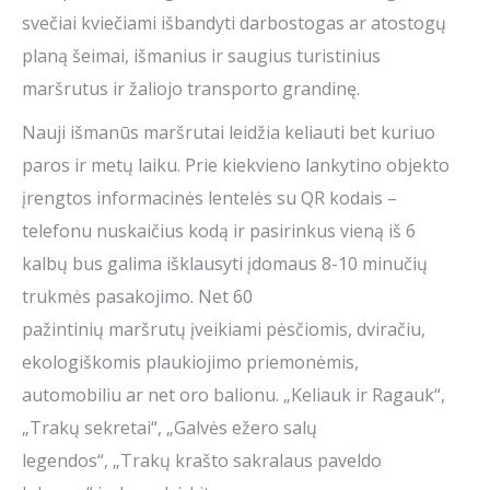
svečiai kviečiami išbandyti darbostogas ar atostogų
planą šeimai, išmanius ir saugius turistinius
maršrutus ir žaliojo transporto grandinę.
Nauji išmanūs maršrutai leidžia keliauti bet kuriuo
paros ir metų laiku. Prie kiekvieno lankytino objekto
įrengtos informacinės lentelės su QR kodais –
telefonu nuskaičius kodą ir pasirinkus vieną iš 6
kalbų bus galima išklausyti įdomaus 8-10 minučių
trukmės pasakojimo. Net 60
pažintinių maršrutų įveikiami pėsčiomis, dviračiu,
ekologiškomis plaukiojimo priemonėmis,
automobiliu ar net oro balionu. „Keliauk ir Ragauk“,
„Trakų sekretai“, „Galvės ežero salų
legendos“, „Trakų krašto sakralaus paveldo