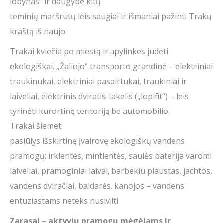
lobynas“ ir daugybė kitų
teminių maršrutų leis saugiai ir išmaniai pažinti Trakų
kraštą iš naujo.
Trakai kviečia po miestą ir apylinkes judėti
ekologiškai. „Žaliojo“ transporto grandinė – elektriniai
traukinukai, elektriniai paspirtukai, traukiniai ir
laiveliai, elektrinis dviratis-takelis („lopifit“) – leis
tyrinėti kurortinę teritoriją be automobilio.
Trakai šiemet
pasiūlys išskirtinę įvairovę ekologiškų vandens
pramogų: irklentės, mintlentės, saulės baterija varomi
laiveliai, pramoginiai laivai, barbekiu plaustas, jachtos,
vandens dviračiai, baidarės, kanojos – vandens
entuziastams neteks nusivilti.
Zarasai
–
aktyvių pramogų mėgėjams ir