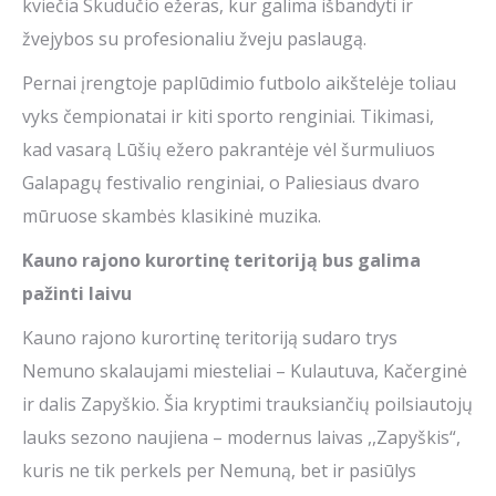
kviečia Skudučio ežeras, kur galima išbandyti ir
žvejybos su profesionaliu žveju paslaugą.
Pernai įrengtoje paplūdimio futbolo aikštelėje toliau
vyks čempionatai ir kiti sporto renginiai. Tikimasi,
kad vasarą Lūšių ežero pakrantėje vėl šurmuliuos
Galapagų festivalio renginiai, o Paliesiaus dvaro
mūruose skambės klasikinė muzika.
Kauno rajon
o
kurortin
ę
teritorij
ą
bus galima
pažinti
laivu
Kauno rajono kurortinę teritoriją sudaro trys
Nemuno skalaujami miesteliai – Kulautuva, Kačerginė
ir dalis Zapyškio. Šia kryptimi trauksiančių poilsiautojų
lauks sezono naujiena – modernus laivas ,,Zapyškis“,
kuris ne tik perkels per Nemuną, bet ir pasiūlys