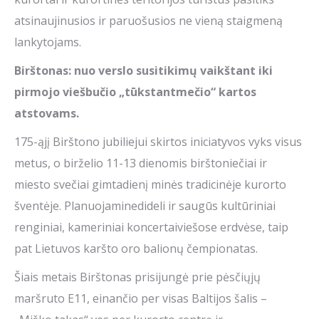
atsinaujinusios ir paruošusios ne vieną staigmeną
lankytojams.
Biršton
as: nuo verslo susitikimų vaikštant iki
pirmojo viešbučio „
tūkstantmečio
“ kartos
atstovams.
175-ąjį Birštono jubiliejui skirtos iniciatyvos vyks visus
metus, o birželio 11-13 dienomis birštoniečiai ir
miesto svečiai gimtadienį minės tradicinėje kurorto
šventėje. Planuojaminedideli ir saugūs kultūriniai
renginiai, kameriniai koncertaiviešose erdvėse, taip
pat Lietuvos karšto oro balionų čempionatas.
Šiais metais Birštonas prisijungė prie pėsčiųjų
maršruto E11, einančio per visas Baltijos šalis –