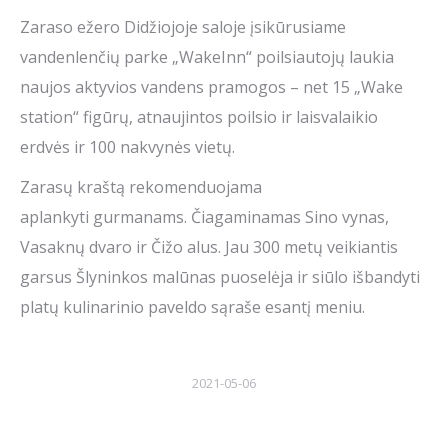
Zaraso ežero Didžiojoje saloje įsikūrusiame
vandenlenčių parke „WakeInn“ poilsiautojų laukia
naujos aktyvios vandens pramogos – net 15 „Wake
station“ figūrų, atnaujintos poilsio ir laisvalaikio
erdvės ir 100 nakvynės vietų.
Zarasų kraštą rekomenduojama
aplankyti gurmanams. Čiagaminamas Sino vynas,
Vasaknų dvaro ir Čižo alus. Jau 300 metų veikiantis
garsus Šlyninkos malūnas puoselėja ir siūlo išbandyti
platų kulinarinio paveldo sąraše esantį meniu.
2021-05-06