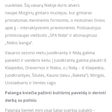
suoleliais. Šią vasarą Nidoje duris atvers
naujas Mizgirių gintaro muziejus, kur gintaras
pristatomas meninėmis formomis, o mokslinės žinios
apie jį – interaktyviomis priemonėmis. Poilsiautojus
priimsnaujas viešbutis „SPA Nida“ ir atsinaujinusi
„Nidos banga“.
Vasaros sezono metu Juodkrantę ir Nidą galima
pasiekti ir vandens keliu. Į Juodkrantę galima plaukti iš
Klaipėdos, Drevernos ir Nidos, o į Nidą – iš Klaipėdos,
Juodkrantyės, Šilutės, Kauno (laivu „Raketa“), Mingės,
Uostadvario ir Ventės rago.
Palanga
kvi
ečia
pažinti kultūrinį paveldą ir derinti
darbą su poilsiu
Palanga šiemet mini visai šaliai svarbią sukaktį –