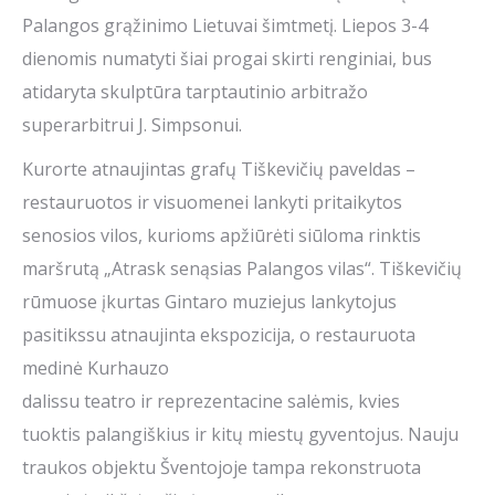
Palangos grąžinimo Lietuvai šimtmetį. Liepos 3-4
dienomis numatyti šiai progai skirti renginiai, bus
atidaryta skulptūra tarptautinio arbitražo
superarbitrui J. Simpsonui.
Kurorte atnaujintas grafų Tiškevičių paveldas –
restauruotos ir visuomenei lankyti pritaikytos
senosios vilos, kurioms apžiūrėti siūloma rinktis
maršrutą „Atrask senąsias Palangos vilas“. Tiškevičių
rūmuose įkurtas Gintaro muziejus lankytojus
pasitikssu atnaujinta ekspozicija, o restauruota
medinė Kurhauzo
dalissu teatro ir reprezentacine salėmis, kvies
tuoktis palangiškius ir kitų miestų gyventojus. Nauju
traukos objektu Šventojoje tampa rekonstruota