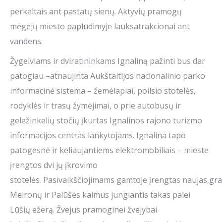
perkeltais ant pastatų sienų. Aktyvių pramogų
mėgėjų miesto paplūdimyje lauksatrakcionai ant
vandens.
Žygeiviams ir dviratininkams Ignaliną pažinti bus dar
patogiau –atnaujinta Aukštaitijos nacionalinio parko
informacinė sistema – žemėlapiai, poilsio stotelės,
rodyklės ir trasų žymėjimai, o prie autobusų ir
geležinkelių stočių įkurtas Ignalinos rajono turizmo
informacijos centras lankytojams. Ignalina tapo
patogesnė ir keliaujantiems elektromobiliais – mieste
įrengtos dvi jų įkrovimo
stotelės. Pasivaikščiojimams gamtoje įrengtas naujas,gr
Meironų ir Palūšės kaimus jungiantis takas palei
Lūšių ežerą. Žvejus pramoginei žvejybai