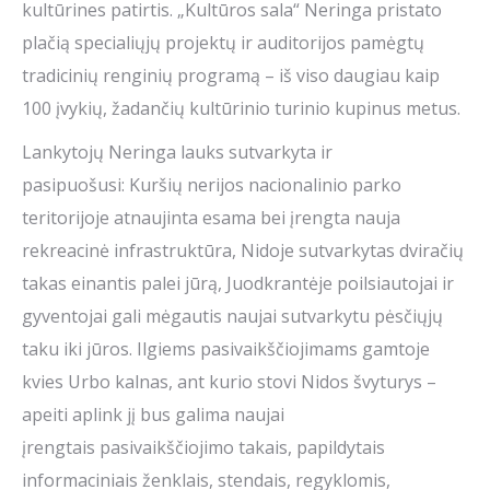
kultūrines patirtis. „Kultūros sala“ Neringa pristato
plačią specialiųjų projektų ir auditorijos pamėgtų
tradicinių renginių programą – iš viso daugiau kaip
100 įvykių, žadančių kultūrinio turinio kupinus metus.
Lankytojų Neringa lauks sutvarkyta ir
pasipuošusi: Kuršių nerijos nacionalinio parko
teritorijoje atnaujinta esama bei įrengta nauja
rekreacinė infrastruktūra, Nidoje sutvarkytas dviračių
takas einantis palei jūrą, Juodkrantėje poilsiautojai ir
gyventojai gali mėgautis naujai sutvarkytu pėsčiųjų
taku iki jūros. Ilgiems pasivaikščiojimams gamtoje
kvies Urbo kalnas, ant kurio stovi Nidos švyturys –
apeiti aplink jį bus galima naujai
įrengtais pasivaikščiojimo takais, papildytais
informaciniais ženklais, stendais, regyklomis,