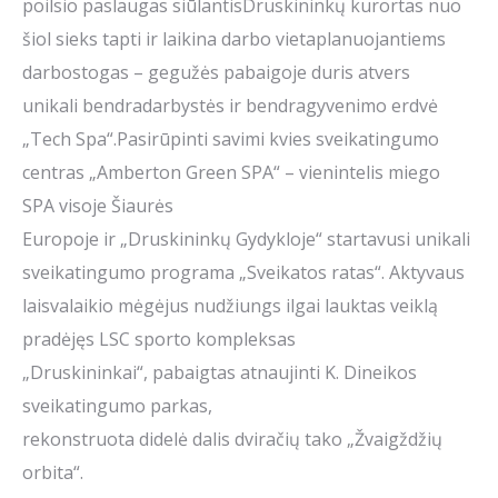
poilsio paslaugas siūlantisDruskininkų kurortas nuo
šiol sieks tapti ir laikina darbo vietaplanuojantiems
darbostogas – gegužės pabaigoje duris atvers
unikali bendradarbystės ir bendragyvenimo erdvė
„Tech Spa“.Pasirūpinti savimi kvies sveikatingumo
centras „Amberton Green SPA“ – vienintelis miego
SPA visoje Šiaurės
Europoje ir „Druskininkų Gydykloje“ startavusi unikali
sveikatingumo programa „Sveikatos ratas“. Aktyvaus
laisvalaikio mėgėjus nudžiungs ilgai lauktas veiklą
pradėjęs LSC sporto kompleksas
„Druskininkai“, pabaigtas atnaujinti K. Dineikos
sveikatingumo parkas,
rekonstruota didelė dalis dviračių tako „Žvaigždžių
orbita“.