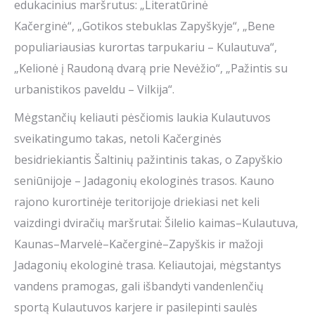
edukacinius maršrutus: „Literatūrinė
Kačerginė“, „Gotikos stebuklas Zapyškyje“, „Bene
populiariausias kurortas tarpukariu – Kulautuva“,
„Kelionė į Raudoną dvarą prie Nevėžio“, „Pažintis su
urbanistikos paveldu – Vilkija“.
Mėgstančių keliauti pėsčiomis laukia Kulautuvos
sveikatingumo takas, netoli Kačerginės
besidriekiantis Šaltinių pažintinis takas, o Zapyškio
seniūnijoje – Jadagonių ekologinės trasos. Kauno
rajono kurortinėje teritorijoje driekiasi net keli
vaizdingi dviračių maršrutai: Šilelio kaimas–Kulautuva,
Kaunas–Marvelė–Kačerginė–Zapyškis ir mažoji
Jadagonių ekologinė trasa. Keliautojai, mėgstantys
vandens pramogas, gali išbandyti vandenlenčių
sportą Kulautuvos karjere ir pasilepinti saulės