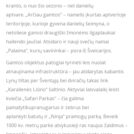
kranto, o nuo šio sezono – net danielių
aptvare. „Arčiau gamtos“ – namelis įkurtas aptvertoje
teritorijoje, kurioje gyvena danielių šeimyna, o
netoliese ganosi draugiški žmonėms ilgaplaukiai
hailendo jaučiai. Atsidaro ir nauji svečių namai
„Palaima“, kurių savininkai – pora iš Šveicarijos.
Gamtos objektus patogiai tyrinėti leis nuolat
atnaujinama infrastruktūra – jau atidarytas kabantis
Lynų tiltas per Šventąją bei dviračių takas link
„Karalienės Liūno“ šaltinio. Aktyviai laisvalaikį leisti
kviečia „Safari Parkas“ – čia galima
pamatytikupranugarius ir zebrus bei
aplankyti batutų ir „Ninja“ pramogų parką. Beveik
1000 kv. metrų parke atvykusieji ras naujus žaidimus –