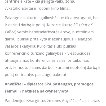
centrinė aikštė – čia įrengta vaikų zona,
vykstakoncertai ir rodomi kino filmai.
Palangoje sukurtos galimybės ne tik atostogauti, bet
ir derinti darbą ir poilsį. Kurorte įkurtą 3O (
Out of
Office
) verslo bendradarbystės erdvė, nuotoliniam
darbui puikiai pritaikyta ir atsinaujinusi Palangos
vasaros skaitykla. Kurortas siūlo puikias
konferencinio turizmo galimybes – viešbučiuose
atnaujinamos konferencinės salės, pritaikomos
erdvės nuotoliniams darbui, kuriami nuotolinį darbą ir
poilsį derinantys paslaugų paketai.
Anykščiai
– išplėstos SPA paslaugos, pramogos
šeimai ir netikėta nakvynės vieta
Pandemijos išvargintus žmones Anykščiai šiais metais