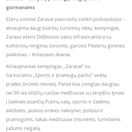
gurmanams
Ežerų sostinė
Zarasai pasiruošę sutikti poilsiautojus –
atnaujinta daug svarbių turistinių vietų: kempingas,
Zaraso ežero Didžiosios salos infrastruktūra su
kultūrinių renginių zonomis, garsios Pliaterių giminės
palikimas – Antazavės dvaras.
Atnaujinamas kempingas ,,Zarasai“ su
čia kuriamu „Sporto ir pramogų parku“ veiklą
pradės birželio mėnesį. Parke bus įrengtas daugiau
nei 90-ies kliūčių ruožas medžiuose su skrydžiu lynais
į šalimais esančią Putinų salą, sporto ir žaidimų
aikštelės, jaukios erdvės nakvynei, poilsiui ir
pramogoms, takas medžiuose žmonėms, turintiems
judumo negalią.