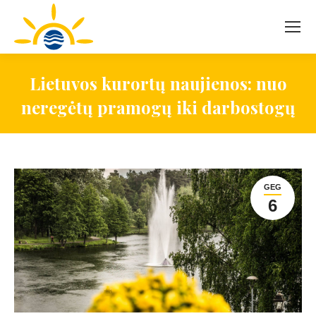
Lietuvos kurortų naujienos: nuo
neregėtų pramogų iki darbostogų
GEG
6