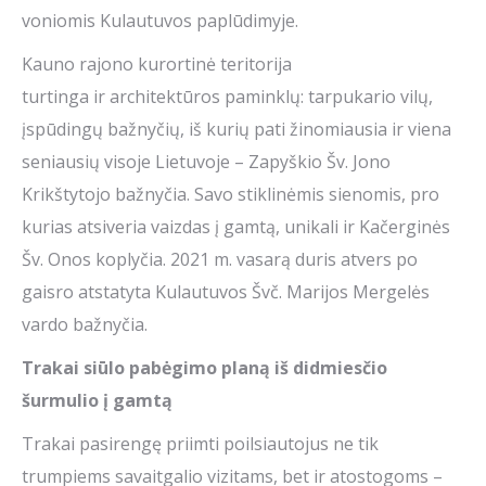
voniomis Kulautuvos paplūdimyje.
Kauno rajono kurortinė teritorija
turtinga ir architektūros paminklų: tarpukario vilų,
įspūdingų bažnyčių, iš kurių pati žinomiausia ir viena
seniausių visoje Lietuvoje – Zapyškio Šv. Jono
Krikštytojo bažnyčia. Savo stiklinėmis sienomis, pro
kurias atsiveria vaizdas į gamtą, unikali ir Kačerginės
Šv. Onos koplyčia. 2021 m. vasarą duris atvers po
gaisro atstatyta Kulautuvos Švč. Marijos Mergelės
vardo bažnyčia.
Trakai
siūlo
pabėgimo planą iš didmiesčio
šurmulio į gamtą
Trakai pasirengę priimti poilsiautojus ne tik
trumpiems savaitgalio vizitams, bet ir atostogoms –