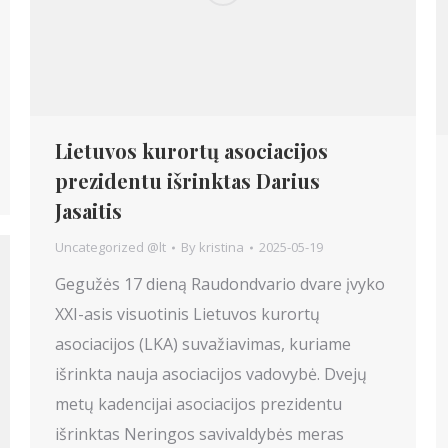
Lietuvos kurortų asociacijos
prezidentu išrinktas Darius
Jasaitis
Uncategorized @lt
By
kristina
2025-05-19
Gegužės 17 dieną Raudondvario dvare įvyko
XXI-asis visuotinis Lietuvos kurortų
asociacijos (LKA) suvažiavimas, kuriame
išrinkta nauja asociacijos vadovybė. Dvejų
metų kadencijai asociacijos prezidentu
išrinktas Neringos savivaldybės meras