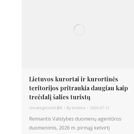
Lietuvos kurortai ir kurortinės
teritorijos pritraukia daugiau kaip
trečdalį šalies turistų
Uncategorized @lt
By
kristina
2026-07-13
Remiantis Valstybės duomenų agentūros
duomenimis, 2026 m. pirmąjį ketvirtį