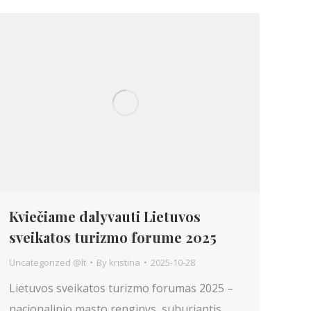
Kviečiame dalyvauti Lietuvos
sveikatos turizmo forume 2025
Uncategorized @lt
By
kristina
2025-10-28
Lietuvos sveikatos turizmo forumas 2025 –
nacionalinio masto renginys, suburiantis