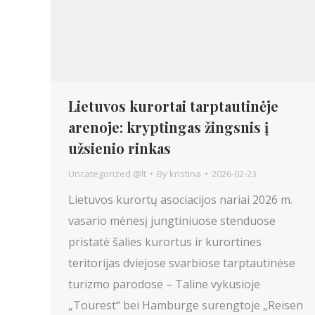
Lietuvos kurortai tarptautinėje
arenoje: kryptingas žingsnis į
užsienio rinkas
Uncategorized @lt
By
kristina
2026-02-23
Lietuvos kurortų asociacijos nariai 2026 m.
vasario mėnesį jungtiniuose stenduose
pristatė šalies kurortus ir kurortines
teritorijas dviejose svarbiose tarptautinėse
turizmo parodose – Taline vykusioje
„Tourest“ bei Hamburge surengtoje „Reisen