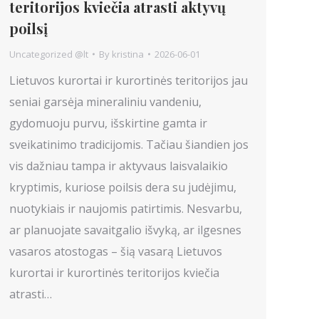
teritorijos kviečia atrasti aktyvų
poilsį
Uncategorized @lt
By
kristina
2026-06-01
Lietuvos kurortai ir kurortinės teritorijos jau
seniai garsėja mineraliniu vandeniu,
gydomuoju purvu, išskirtine gamta ir
sveikatinimo tradicijomis. Tačiau šiandien jos
vis dažniau tampa ir aktyvaus laisvalaikio
kryptimis, kuriose poilsis dera su judėjimu,
nuotykiais ir naujomis patirtimis. Nesvarbu,
ar planuojate savaitgalio išvyką, ar ilgesnes
vasaros atostogas – šią vasarą Lietuvos
kurortai ir kurortinės teritorijos kviečia
atrasti…