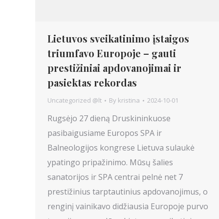
Lietuvos sveikatinimo įstaigos
triumfavo Europoje – gauti
prestižiniai apdovanojimai ir
pasiektas rekordas
Uncategorized @lt
By
kristina
2024-10-01
Rugsėjo 27 dieną Druskininkuose
pasibaigusiame Europos SPA ir
Balneologijos kongrese Lietuva sulaukė
ypatingo pripažinimo. Mūsų šalies
sanatorijos ir SPA centrai pelnė net 7
prestižinius tarptautinius apdovanojimus, o
renginį vainikavo didžiausia Europoje purvo