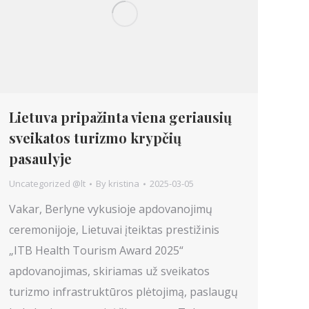
Lietuva pripažinta viena geriausių
sveikatos turizmo krypčių
pasaulyje
Uncategorized @lt
By
kristina
2025-03-05
Vakar, Berlyne vykusioje apdovanojimų
ceremonijoje, Lietuvai įteiktas prestižinis
„ITB Health Tourism Award 2025“
apdovanojimas, skiriamas už sveikatos
turizmo infrastruktūros plėtojimą, paslaugų