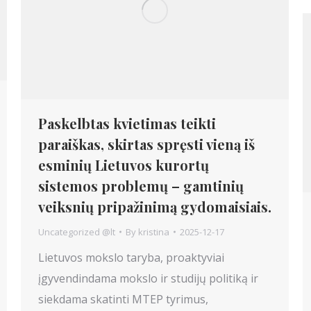
Paskelbtas kvietimas teikti
paraiškas, skirtas spręsti vieną iš
esminių Lietuvos kurortų
sistemos problemų – gamtinių
veiksnių pripažinimą gydomaisiais.
Uncategorized @lt
By
kristina
2025-12-17
Lietuvos mokslo taryba, proaktyviai
įgyvendindama mokslo ir studijų politiką ir
siekdama skatinti MTEP tyrimus,