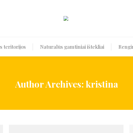
ir kurortinės teritorijos
Naturalūs gamtiniai ištekliai
 teritorijos
Naturalūs gamtiniai ištekliai
Rengin
Author Archives:
kristina