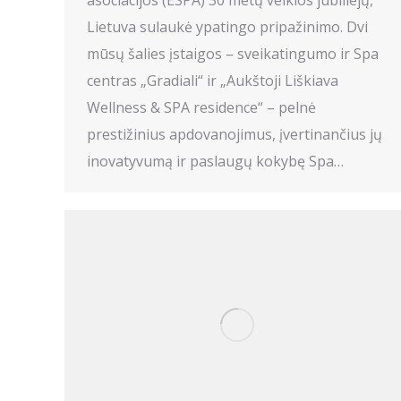
asociacijos (ESPA) 30 metų veiklos jubiliejų,
Lietuva sulaukė ypatingo pripažinimo. Dvi
mūsų šalies įstaigos – sveikatingumo ir Spa
centras „Gradiali“ ir „Aukštoji Liškiava
Wellness & SPA residence“ – pelnė
prestižinius apdovanojimus, įvertinančius jų
inovatyvumą ir paslaugų kokybę Spa…