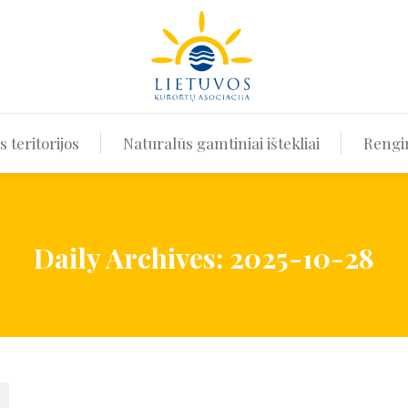
ir kurortinės teritorijos
Naturalūs gamtiniai ištekliai
 teritorijos
Naturalūs gamtiniai ištekliai
Rengin
Daily Archives:
2025-10-28