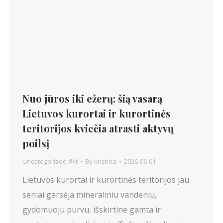
Nuo jūros iki ežerų: šią vasarą
Lietuvos kurortai ir kurortinės
teritorijos kviečia atrasti aktyvų
poilsį
Uncategorized @lt
By
kristina
2026-06-01
Lietuvos kurortai ir kurortinės teritorijos jau
seniai garsėja mineraliniu vandeniu,
gydomuoju purvu, išskirtine gamta ir