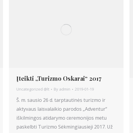
Įteikti „Turizmo Oskarai“ 2017
Uncategorized @lt
By
admin
2019-01-19
Š. m. sausio 26 d. tarptautinės turizmo ir
aktyvaus laisvalaikio parodos „Adventur“
iškilmingos atidarymo ceremonijos metu
paskelbti Turizmo Sėkmingiausieji 2017. Už