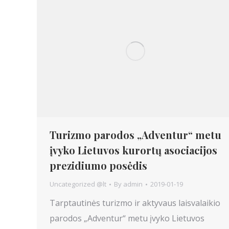
Turizmo parodos „Adventur“ metu
įvyko Lietuvos kurortų asociacijos
prezidiumo posėdis
Uncategorized @lt
By
admin
2019-01-19
Tarptautinės turizmo ir aktyvaus laisvalaikio
parodos „Adventur“ metu įvyko Lietuvos