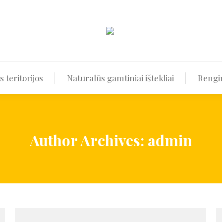
ir kurortinės teritorijos
Naturalūs gamtiniai ištekliai
 teritorijos
Naturalūs gamtiniai ištekliai
Rengin
Author Archives:
admin