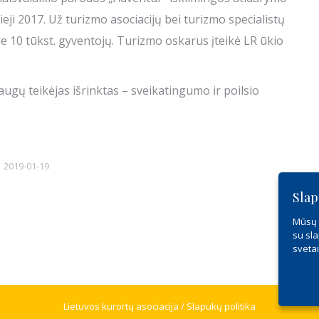
i 2017. Už turizmo asociacijų bei turizmo specialistų
e 10 tūkst. gyventojų. Turizmo oskarus įteikė LR ūkio
gų teikėjas išrinktas – sveikatingumo ir poilsio
2019-01-19
Slap
Mūsų s
su sla
sveta
Lietuvos kurortų asociacija /
Slapukų politika