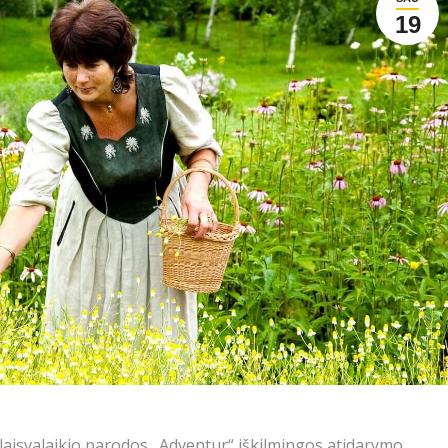
19
s laisvalaikio parodos „Adventur“ iškilmingos atidarymo