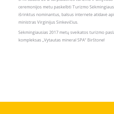
ceremonijos metu paskelbti Turizmo Sėkmingiausiej
išrinktus nominantus, balsus internete atidavė api
ministras Virginijus Sinkevičius.
Sėkmingiausias 2017 metų sveikatos turizmo paslau
kompleksas „Vytautas mineral SPA“ Birštone!