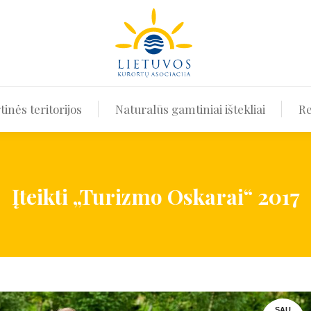
Kurortai ir kurortinės teritorijos
Naturalūs gamtiniai i
tinės teritorijos
Naturalūs gamtiniai ištekliai
Re
Įteikti „Turizmo Oskarai“ 2017
SAU