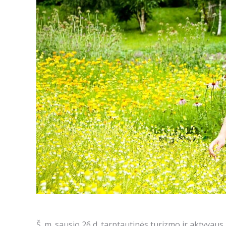
Š. m. sausio 26 d. tarptautinės turizmo ir aktyvau