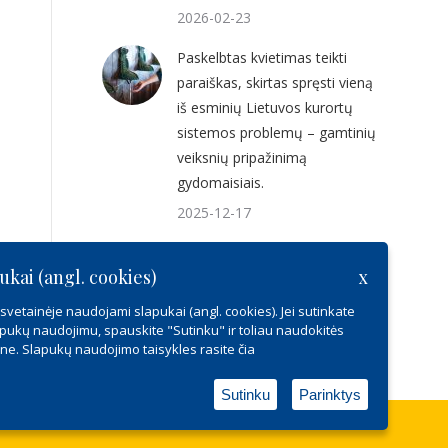
2026-02-23
Paskelbtas kvietimas teikti
paraiškas, skirtas spręsti vieną
iš esminių Lietuvos kurortų
sistemos problemų – gamtinių
veiksnių pripažinimą
gydomaisiais.
2025-12-17
Kviečiame dalyvauti Lietuvos sveikatos
ukai (angl. cookies)
x
turizmo forume 2025
2025-10-28
vetainėje naudojami slapukai (angl. cookies). Jei sutinkate
pukų naudojimu, spauskite "Sutinku" ir toliau naudokitės
ine. Slapukų naudojimo taisykles rasite
čia
Sutinku
Parinktys