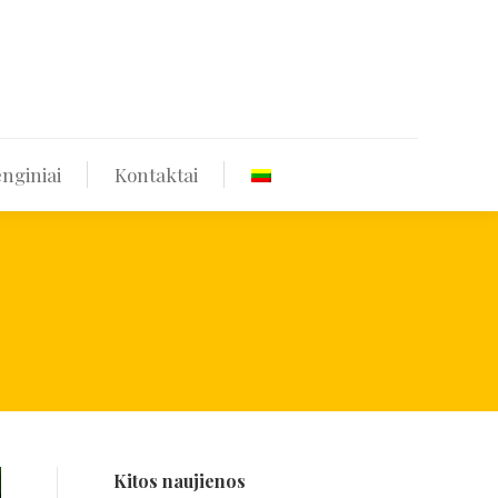
štekliai
Renginiai
Kontaktai
nginiai
Kontaktai
Kitos naujienos