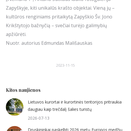
Zapyškyje, kiti unikalūs krašto objektai. Vieną jų –
kultūros renginiams pritaikytą Zapyškio Šv. Jono
Krikštytojo bažnyčią – svečiai turėjo galimybių
apžiūrėti.
Nuotr. autorius Edmundas Mališauskas
2023-11-15
Kitos naujienos
Lietuvos kurortai ir kurortinės teritorijos pritraukia
daugiau kaip trečdalį šalies turistų
2026-07-13
Druskininkai paskelbti 2026 metų Europos medžių