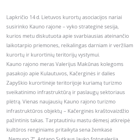
Lapkričio 14 d. Lietuvos kurortų asociacijos nariai
susirinko Kauno rajone – vyko strateginė sesija,
kurios metu diskutuota apie svarbiausias ateinančio
laikotarpio priemones, reikalingas darniam ir veržliam
kurortų ir kurortinių teritorijų vystymui.
Kauno rajono meras Valerijus Makūnas kolegoms
pasakojo apie Kulautuvos, Kačerginės ir dalies
Zapyškio kurortinėje teritorijoje kuriamą turizmo
sveikatinimo infrastruktūrą ir paslaugų sektoriaus
plėtrą. Vienas naujausių Kauno rajono turizmo
infrastruktūros objektų – Kačerginės kraštovaizdžio
pažintinis takas. Tarptautiniu mastu dėmesį atkreipė
kultūros renginiams pritaikyta sena žemkasė
„Nemuno 7“, Antano Sutkaus lauko fotogalerija