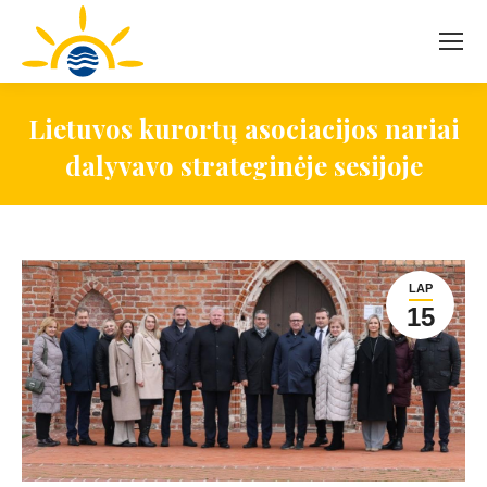
Lietuvos kurortų asociacijos nariai
dalyvavo strateginėje sesijoje
LAP
15