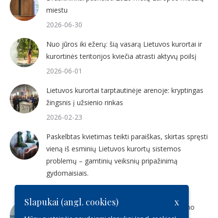
miestu
2026-06-30
Nuo jūros iki ežerų: šią vasarą Lietuvos kurortai ir
kurortinės teritorijos kviečia atrasti aktyvų poilsį
2026-06-01
Lietuvos kurortai tarptautinėje arenoje: kryptingas
žingsnis į užsienio rinkas
2026-02-23
Paskelbtas kvietimas teikti paraiškas, skirtas spręsti
vieną iš esminių Lietuvos kurortų sistemos
problemų – gamtinių veiksnių pripažinimą
gydomaisiais.
2025-12-17
Slapukai (angl. cookies)
x
Kviečiame dalyvauti Lietuvos sveikatos turizmo