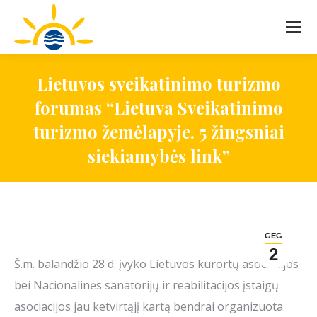
Lietuvos sveikatinimo turizmo
forumas “Lietuva Sveikatinimo
turizmo žemėlapyje. 5 žingsniai
siekiamybės link”
GEG
2
Š.m. balandžio 28 d. įvyko Lietuvos kurortų asociacijos
bei Nacionalinės sanatorijų ir reabilitacijos įstaigų
asociacijos jau ketvirtąjį kartą bendrai organizuota