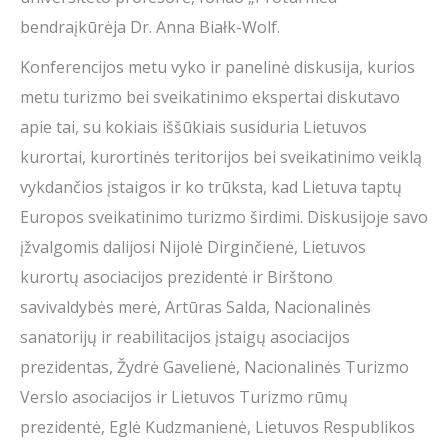
bendraįkūrėja Dr. Anna Białk-Wolf.
Konferencijos metu vyko ir panelinė diskusija, kurios
metu turizmo bei sveikatinimo ekspertai diskutavo
apie tai, su kokiais iššūkiais susiduria Lietuvos
kurortai, kurortinės teritorijos bei sveikatinimo veiklą
vykdančios įstaigos ir ko trūksta, kad Lietuva taptų
Europos sveikatinimo turizmo širdimi. Diskusijoje savo
įžvalgomis dalijosi Nijolė Dirginčienė, Lietuvos
kurortų asociacijos prezidentė ir Birštono
savivaldybės merė, Artūras Salda, Nacionalinės
sanatorijų ir reabilitacijos įstaigų asociacijos
prezidentas, Žydrė Gavelienė, Nacionalinės Turizmo
Verslo asociacijos ir Lietuvos Turizmo rūmų
prezidentė, Eglė Kudzmanienė, Lietuvos Respublikos