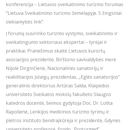
konferencija – Lietuvos sveikatinimo turizmo forumas
“Lietuva Sveikatinimo turizmo žemėlapyje. 5 žingsniai
siekiamybės link”.
Į forumą susirinko turizmo vystymo, sveikatinimo ir
sveikatingumo sektoriaus ekspertai – tyrėjai ir
praktikai. Pranešimus skaitė Lietuvos kurortų
asociacijos prezidentė, Birštono savivaldybės merė
Nijolė Dirginčienė, Nacionalinės sanatorijų ir
reabilitacijos įstaigų prezidentas, „Eglės sanatorijos“
generalinis direktorius Artūras Salda, Klaipėdos
universiteto Sveikatos mokslų fakulteto Slaugos
katedros docentė, šeimos gydytoja Doc. Dr. Lolita
Rapolienė, Lenkijos medicinos turizmo tyrimų ir
plėtros instituto bendraįkūrėja ir prezidentė, Gdynės
universiteto profesorė, fondo „Proturmed”