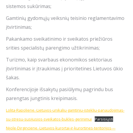
sistemos sukūrimas;
Gamtinių gydomųjų veiksnių teisinio reglamentavimo
įtvirtinimas;
Pakankamo sveikatinimo ir sveikatos priežiūros
srities specialistų parengimo užtikrinimas;
Turizmo, kaip svarbaus ekonomikos sektoriaus
įtvirtinimas ir įtraukimas į prioritetines Lietuvos ūkio
šakas.
Konferencijoje išsakytų pasiūlymų pagrindu bus
parengtas jungtinis kreipimasis.
Lolita-Rapoliene.-Lietuvos-unikaliu-gamtiniu-istekliu-panaudojimas-
su-stresu-susijusios-sveikatos-bukles-gerinimui
Parsisiųsti
Nijole-Dirginciene.-Lietuvos-kurortai-ir-kurortines-teritorijos-–-