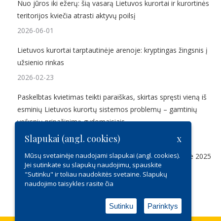
Nuo jūros iki ežerų: šią vasarą Lietuvos kurortai ir kurortinės
teritorijos kviečia atrasti aktyvų poilsį
2026-06-01
Lietuvos kurortai tarptautinėje arenoje: kryptingas žingsnis į
užsienio rinkas
2026-02-23
Paskelbtas kvietimas teikti paraiškas, skirtas spręsti vieną iš
esminių Lietuvos kurortų sistemos problemų – gamtinių
veiksnių pripažinimą gydomaisiais.
2025-12-17
Slapukai (angl. cookies)
x
Mūsų svetainėje naudojami slapukai (angl. cookies).
Kviečiame dalyvauti Lietuvos sveikatos turizmo forume 2025
Jei sutinkate su slapukų naudojimu, spauskite
2025-10-28
"Sutinku" ir toliau naudokitės svetaine. Slapukų
naudojimo taisykles rasite
čia
Sutinku
Parinktys