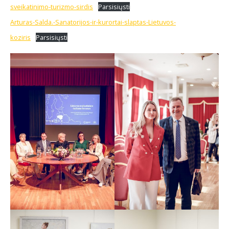
sveikatinimo-turizmo-sirdis
Parsisiųsti
Arturas-Salda.-Sanatorijos-ir-kurortai-slaptas-Lietuvos-
koziris
Parsisiųsti