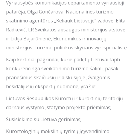
Vyriausybės komunikacijos departamento vyriausioji
patarėja, Olga Gončarova, Nacionalinės turizmo
skatinimo agentūros „Keliauk Lietuvoje“ vadovė, Elita
Radkevič, LR Sveikatos apsaugos ministerijos atstovė
ir Lidija Bajarūnienė, Ekonomikos ir inovacijų
ministerijos Turizmo politikos skyriaus vyr. specialistė.
Kaip kertiniai pagrindai, kurie padėtų Lietuvai tapti
konkurencinga sveikatinimo turizmo šalimi, pasak
pranešimus skaičiusių ir diskusijoje įžvalgomis
besidalijusių ekspertų nuomone, yra šie:
Lietuvos Respublikos Kurortų ir kurortinių teritorijų
darnaus vystymo įstatymo projekto priėmimas;
Susisiekimo su Lietuva gerinimas;
Kurortologinių mokslinių tyrimų įgyvendinimo