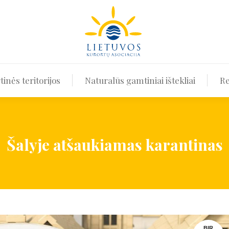
Kurortai ir kurortinės teritorijos
Naturalūs gamtiniai i
tinės teritorijos
Naturalūs gamtiniai ištekliai
Re
Šalyje atšaukiamas karantinas
BIR