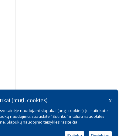
ukai (angl. cookies)
x
vetainėje naudojami slapukai (angl. cookies). Jei sutinkate
pukų naudojimu, spauskite "Sutinku" ir toliau naudokitės
ine. Slapukų naudojimo taisykles rasite
čia
Sutinku
Parinktys