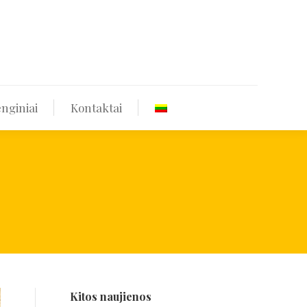
štekliai
Renginiai
Kontaktai
nginiai
Kontaktai
Kitos naujienos