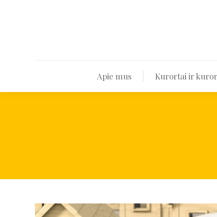
Apie mus
Apie mus
Kurortai ir kuror