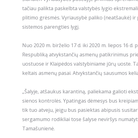
tačiau palikta paskelbta valstybės lygio ekstremali
plitimo grėsmės. Vyriausybė paliko (neatšaukė) ir p
sistemos parengties lygį.
Nuo 2020 m. birželio 17 d. iki 2020 m. liepos 16 d. 
Respubliką atvykstančių asmenų patikrinimus prie
uostuose ir Klaipėdos valstybiniame jūrų uoste. Tai
keltais asmenų pasai. Atvykstančių sausumos keli
„Šalyje, atšaukus karantiną, paliekama galioti ekstre
sienos kontrolės. Ypatingas dėmesys bus kreipiama
tik tuo atveju, jeigu bus pasiektas abipusis susitari
sergamumo rodikliai tose šalyse neviršys numatytų
Tamašunienė.