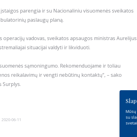
i įstaigos parengia ir su Nacionaliniu visuomenės sveikatos
mbulatorinių paslaugų planą.
ės operacijų vadovas, sveikatos apsaugos ministras Aurelijus
emaliajai situacijai valdyti ir likviduoti.
o visuomenės sąmoningumo. Rekomenduojame ir toliau
ienos reikalavimų ir vengti nebūtinų kontaktų“, – sako
 Surplys.
Slap
Mūsų s
su sla
2020-06-11
sveta