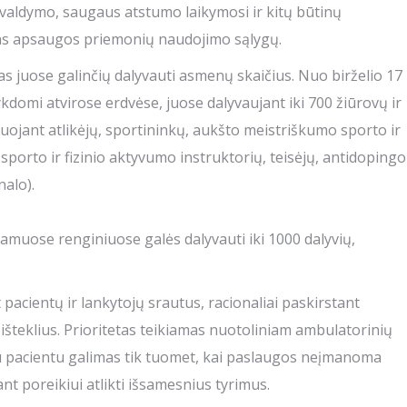
valdymo, saugaus atstumo laikymosi ir kitų būtinų
ns apsaugos priemonių naudojimo sąlygų.
 juose galinčių dalyvauti asmenų skaičius. Nuo birželio 17
vykdomi atvirose erdvėse, juose dalyvaujant iki 700 žiūrovų ir
čiuojant atlikėjų, sportininkų, aukšto meistriškumo sporto ir
sporto ir fizinio aktyvumo instruktorių, teisėjų, antidopingo
alo).
muose renginiuose galės dalyvauti iki 1000 dalyvių,
acientų ir lankytojų srautus, racionaliai paskirstant
išteklius. Prioritetas teikiamas nuotoliniam ambulatorinių
su pacientu galimas tik tuomet, kai paslaugos neįmanoma
ant poreikiui atlikti išsamesnius tyrimus.