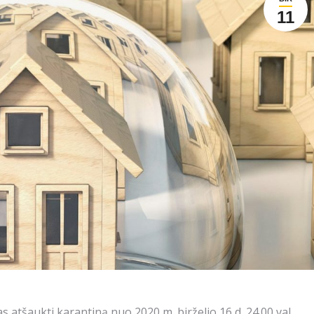
11
atšaukti karantiną nuo 2020 m. birželio 16 d. 24.00 val.,