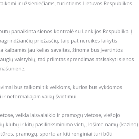
netaikomi ir užsieniečiams, turintiems Lietuvos Respublikos
 būtų panaikinta sienos kontrolė su Lenkijos Respublika. Į
agrindžiančių priežasčių, taip pat nereikės laikytis
ija kalbamės jau kelias savaites, žinoma bus įvertintos
saugių valstybių, tad priimtas sprendimas atsisakyti sienos
amašunienė.
avimai bus taikomi tik veikloms, kurios bus vykdomos
ir neformaliajam vaikų švietimui.
ose, veikla laisvalaikio ir pramogų vietose, viešojo
nių klubų ir kitų pasilinksminimo vietų, lošimo namų (kazino)
tūros, pramogų, sporto ar kiti renginiai turi būti