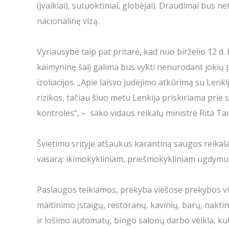
(įvaikiai), sutuoktiniai, globėjai). Draudimai bus 
nacionalinę vizą.
Vyriausybė taip pat pritarė, kad nuo birželio 12 d.
kaimyninę šalį galima bus vykti nenurodant jokių p
izoliacijos. „Apie laisvo judėjimo atkūrimą su Lenk
rizikos, tačiau šiuo metu Lenkija priskiriama prie 
kontrolės“, – sako vidaus reikalų ministrė Rita T
Švietimo srityje atšaukus karantiną saugos reikal
vasarą: ikimokykliniam, priešmokykliniam ugdymui 
Paslaugos teikiamos, prekyba viešose prekybos viet
maitinimo įstaigų, restoranų, kavinių, barų, nakti
ir lošimo automatų, bingo salonų darbo veikla, kul