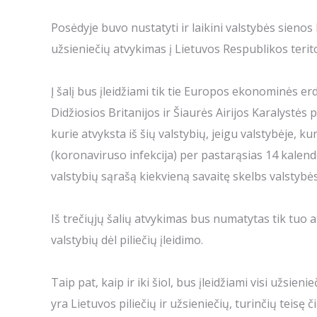
Posėdyje buvo nustatyti ir laikini valstybės sienos
užsieniečių atvykimas į Lietuvos Respublikos terito
Į šalį bus įleidžiami tik tie Europos ekonominės er
Didžiosios Britanijos ir Šiaurės Airijos Karalystės 
kurie atvyksta iš šių valstybių, jeigu valstybėje, 
(koronaviruso infekcija) per pastarąsias 14 kalend
valstybių sąrašą kiekvieną savaitę skelbs valstybės
Iš trečiųjų šalių atvykimas bus numatytas tik tuo a
valstybių dėl piliečių įleidimo.
Taip pat, kaip ir iki šiol, bus įleidžiami visi užsienie
yra Lietuvos piliečių ir užsieniečių, turinčių teisę či