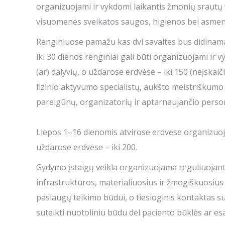
organizuojami ir vykdomi laikantis žmonių srautų 
visuomenės sveikatos saugos, higienos bei asme
Renginiuose pamažu kas dvi savaites bus didinamas
iki 30 dienos renginiai gali būti organizuojami ir 
(ar) dalyvių, o uždarose erdvėse – iki 150 (neįskai
fizinio aktyvumo specialistų, aukšto meistriškumo 
pareigūnų, organizatorių ir aptarnaujančio person
Liepos 1–16 dienomis atvirose erdvėse organizuoja
uždarose erdvėse – iki 200.
Gydymo įstaigų veikla organizuojama reguliuojant p
infrastruktūros, materialiuosius ir žmogiškuosius 
paslaugų teikimo būdui, o tiesioginis kontaktas 
suteikti nuotoliniu būdu dėl paciento būklės ar es