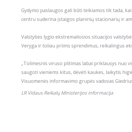
Gydymo paslaugos gali būti teikiamos tik tada, ka
centru suderina įstaigos planinių stacionarių ir a
Valstybės lygio ekstremaliosios situacijos valstyb
Veryga ir toliau priims sprendimus, reikalingus ekstr
„Tolimesnis viruso plitimas labai priklausys nu
saugoti vieniems kitus, dėvėti kaukes, laikytis hig
Visuomenės informavimo grupės vadovas Giedrius
LR Vidaus Reikalų Ministerijos informacija