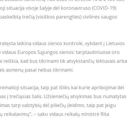
oji situacija visoje šalyje dėl koronaviruso (COVID-19)
askelbtą trečią (visiškos parengties) civilinės saugos
pratęsta laikina vidaus sienos kontrolė, vykdant į Lietuvos
 vidaus Europos Sąjungos sienos: tarptautiniuose oro
 reiškia, kad bus tikrinami tik atvykstančių lėktuvais arba
ais asmenų pasai nebus tikrinami.
malioji situacija, taip pat išliks kai kurie apribojimai dėl
s į trečiąsias šalis. Užsieniečių atvykimas bus numatytas
mas tarp valstybių dėl piliečių įleidimo, taip pat jeigu
 reikalavimų“, – sako vidaus reikalų ministrė Rita