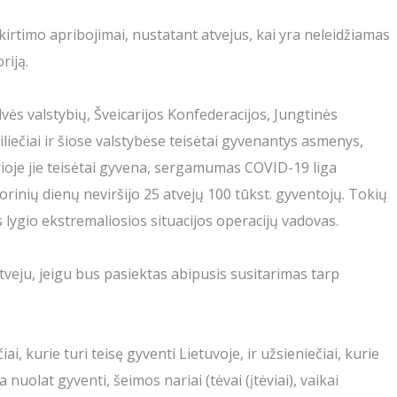
 kirtimo apribojimai, nustatant atvejus, kai yra neleidžiamas
riją.
dvės valstybių, Šveicarijos Konfederacijos, Jungtinės
piliečiai ir šiose valstybėse teisėtai gyvenantys asmenys,
kurioje jie teisėtai gyvena, sergamumas COVID-19 liga
orinių dienų neviršijo 25 atvejų 100 tūkst. gyventojų. Tokių
 lygio ekstremaliosios situacijos operacijų vadovas.
tveju, jeigu bus pasiektas abipusis susitarimas tarp
čiai, kurie turi teisę gyventi Lietuvoje, ir užsieniečiai, kurie
a nuolat gyventi, šeimos nariai (tėvai (įtėviai), vaikai