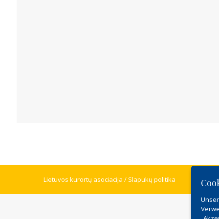
Lietuvos kurortų asociacija /
Slapukų politika
Coo
Unser
Verwe
„Akze