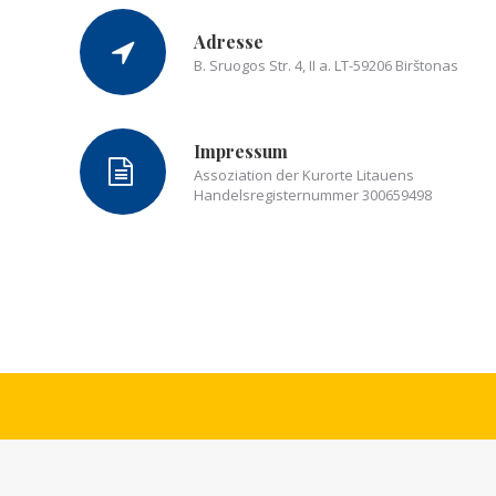
Adresse
B. Sruogos Str. 4, II a. LT-59206 Birštonas
Impressum
Assoziation der Kurorte Litauens
Handelsregisternummer 300659498