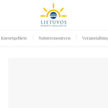
ns
Kurorte und Kurortgebiete
Naturressource
 Kurortgebiete
Naturressourcen
Veranstaltun